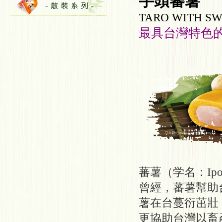
芋頭蕃薯
TARO WITH SW
最具台灣特色
蕃薯（学名：Ipom
曾經，蕃薯幫助
薯在台蔓衍茁壯
更協助台灣以畜