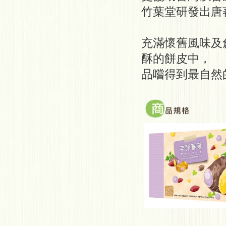
竹葉堂研發出唐
充滿懷舊風味及
酥的餅皮中，
品嚐得到最自然