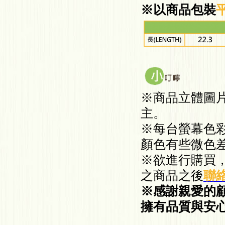
※以商品包裝
※商品立體圖
主
。
※每台螢幕色
顏色有些微色
※欲進行購買
之
商
品之後
聯
※感謝親愛的
擁有品質與安