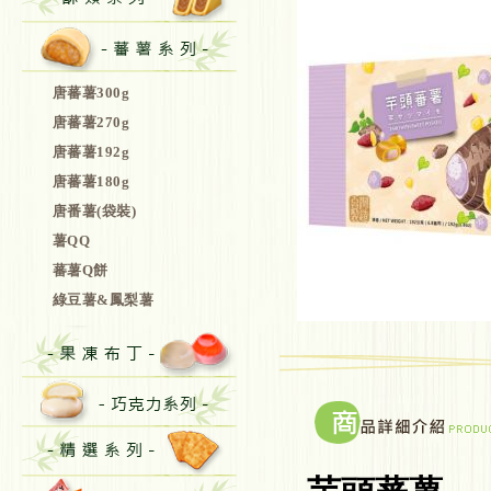
唐蕃薯300g
唐蕃薯270g
唐蕃薯192g
唐蕃薯180g
唐番薯(袋裝)
薯QQ
蕃薯Q餅
綠豆薯&鳳梨薯