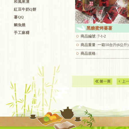
和風果凍
紅豆牛奶Q餅
薯QQ
鯛魚燒
黑糖蜜烤蕃薯
手工麻糬
商品編號 :7-1-2
商品重量 :一箱10台斤(6公斤)
商品規格 :