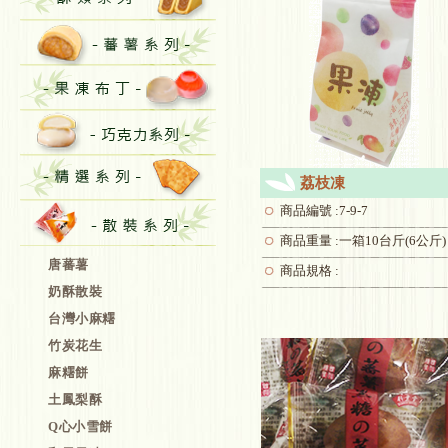
荔枝凍
商品編號 :7-9-7
商品重量 :一箱10台斤(6公斤)
唐蕃薯
商品規格 :
奶酥散裝
台灣小麻糬
竹炭花生
麻糬餅
土鳳梨酥
Q心小雪餅