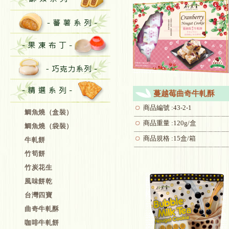
蔓越莓曲奇牛軋酥
商品編號 :43-2-1
鯛魚燒（盒裝）
商品重量 :120g/盒
鯛魚燒（袋裝）
商品規格 :15盒/箱
牛軋餅
竹筍餅
竹炭花生
風味餅乾
台灣四寶
曲奇牛軋酥
咖啡牛軋餅