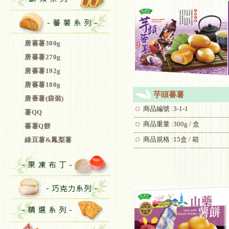
唐蕃薯300g
唐蕃薯270g
唐蕃薯192g
唐蕃薯180g
芋頭蕃薯
唐番薯(袋裝)
商品編號 :3-1-1
薯QQ
商品重量 :300g / 盒
蕃薯Q餅
商品規格 :15盒 / 箱
綠豆薯&鳳梨薯