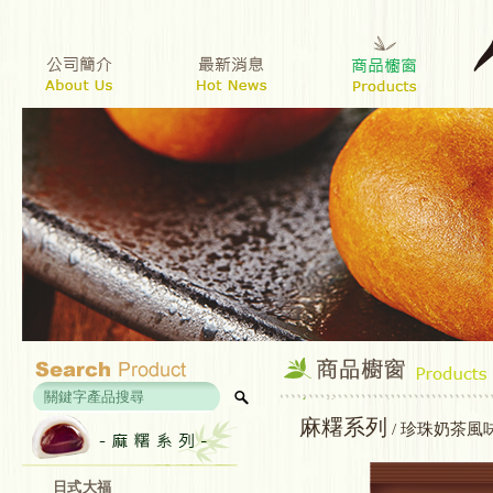
麻糬系列
/ 珍珠奶茶風
日式大福