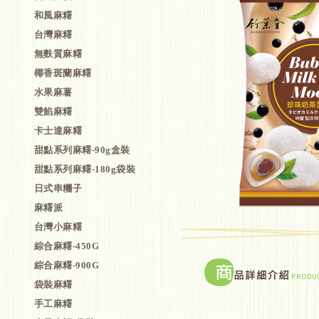
和風麻糬
台灣麻糬
無麩質麻糬
椰香斑蘭麻糬
水果麻薯
雙餡麻糬
卡士達麻糬
甜點系列麻糬-90g盒裝
甜點系列麻糬-180g袋裝
日式串糰子
麻糬派
台灣小麻糬
綜合麻糬-450G
綜合麻糬-900G
袋裝麻糬
手工麻糬