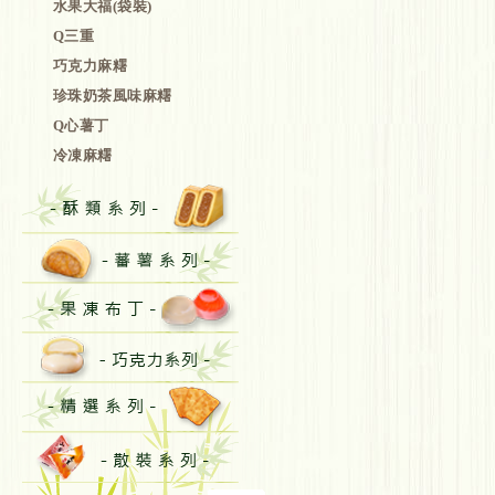
水果大福(袋裝)
Q三重
巧克力麻糬
珍珠奶茶風味麻糬
Q心薯丁
冷凍麻糬