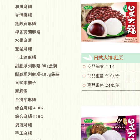
和風麻糬
台灣麻糬
無麩質麻糬
椰香斑蘭麻糬
水果麻薯
雙餡麻糬
卡士達麻糬
日式大福-紅豆
甜點系列麻糬-90g盒裝
商品編號 :1-1-1
甜點系列麻糬-180g袋裝
商品重量 :210g/盒
日式串糰子
商品規格 :24盒/箱
麻糬派
台灣小麻糬
綜合麻糬-450G
綜合麻糬-900G
袋裝麻糬
手工麻糬