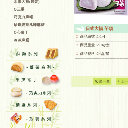
水果大福(袋裝)
Q三重
巧克力麻糬
珍珠奶茶風味麻糬
日式大福-芋頭
Q心薯丁
商品編號 :1-1-4
冷凍麻糬
商品重量 :210g/盒
商品規格 :24盒/箱