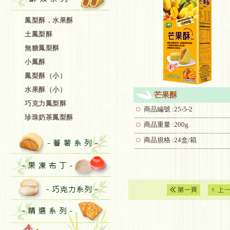
鳳梨酥．水果酥
土鳳梨酥
無糖鳳梨酥
小鳳酥
鳳梨酥（小）
水果酥（小）
芒果酥
巧克力鳳梨酥
商品編號 :25-5-2
珍珠奶茶鳳梨酥
商品重量 :200g
商品規格 :24盒/箱