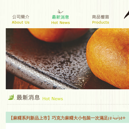
【麻糬系列新品上市】巧克力麻糬大小包裝一次滿足(ง •̀ω•́)ง✧